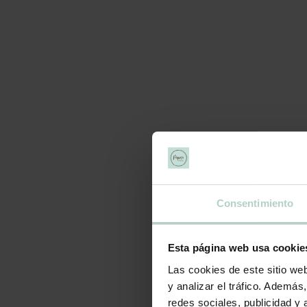
Tartas artesanas de 20 y 26 cm
PAGOS SEGUROS
Elige la fecha de entrega hasta 1 mes antes
PUNTOS DE RECOGIDA
Puntos de recogida en Valencia
ENVÍO NACIONAL
Envíos rápidos en 24 -48h
Consentimiento
TAMAÑO
Esta página web usa cookie
Tartas artesanas de 20 y 26 cm
Las cookies de este sitio we
PAGOS SEGUROS
y analizar el tráfico. Ademá
redes sociales, publicidad y