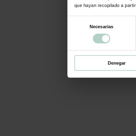
Elige la fecha de entrega hasta 1 mes antes
que hayan recopilado a parti
Selección
PUNTOS DE RECOGIDA
Necesarias
de
Puntos de recogida en Valencia
consentimiento
Denegar