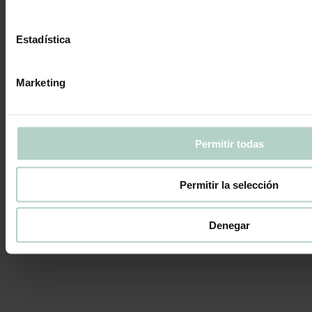
Estadística
Marketing
Permitir todas
Permitir la selección
Denegar
Recetas Pepina: Muffins Red Velvet
Pepi Recetas
Por
Pepina Pastel
18 de febrero de 2025
Deja un
comentario
Ingredientes muffins de red velvet 120 ml de aceite de oliva suave
320 g de azúcar 2 huevos 2 cucharadas rasas de cacao sin azúcar 1