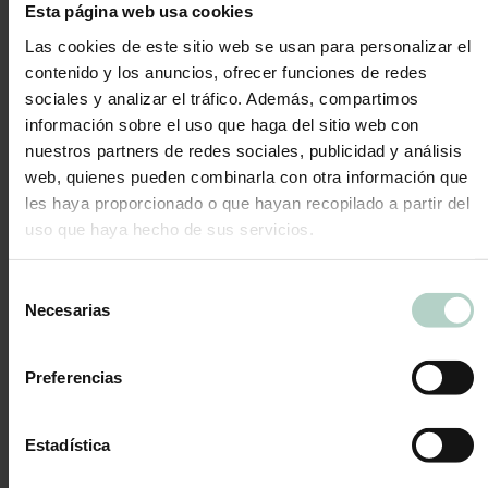
Esta página web usa cookies
Contáctanos
Las cookies de este sitio web se usan para personalizar el
contenido y los anuncios, ofrecer funciones de redes
Estás aquí:
sociales y analizar el tráfico. Además, compartimos
Inicio
/
Tienda Nacional
/
Tartas San Valentín
información sobre el uso que haga del sitio web con
Mostrando el único resultado
nuestros partners de redes sociales, publicidad y análisis
web, quienes pueden combinarla con otra información que
les haya proporcionado o que hayan recopilado a partir del
uso que haya hecho de sus servicios.
Selección
Necesarias
de
consentimiento
Preferencias
Estadística