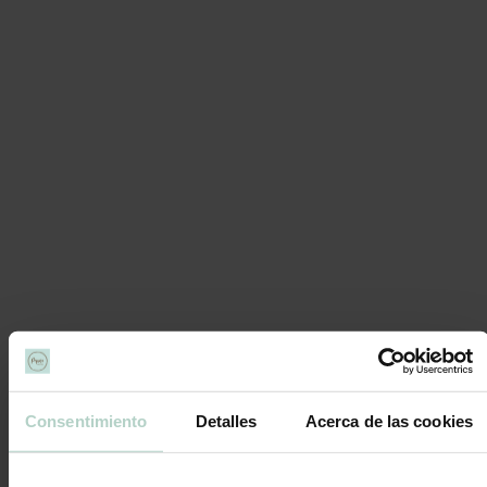
Tartas Frías
Tartas de Queso
Tartas de Chocolate
Tartas de Cumpleaños
Tartas de Bizcocho
Tartas de Galleta
Tartas Veganas
Tartas sin gluten
Tartas sin lactosa
Otros Dulces
Complementos
Tartas de verano
Nuestras tiendas
Pepina Pastel Alzira
Pepina Pastel Valencia Ruzafa
Nosotras
Servicios
Blog
Beneficios de ser cliente de Pepina Pastel
Trabaja con nosotras
Eventos
Tartas personalizadas
Consentimiento
Detalles
Acerca de las cookies
Bautizos
Comuniones
Bodas