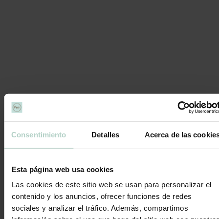
Alérgenos
Puede contener trazas de:
Para ver el listado de ingredientes ve a la pestaña descripción.
Descripción
Nuestras tartas son caseras y artesanales, no utilizamos aceite de
Consentimiento
Detalles
Acerca de las cookie
palma ni químicos para su fabricación. Algunas de las materias
primas que usamos para elaborar nuestros productos sí que pueden
contenerlos.
Esta página web usa cookies
INGREDIENTES:
Las cookies de este sitio web se usan para personalizar el
Harina de
TRIGO,HUEVO
líquido pasteurizado, Azúcar, Agua.
contenido y los anuncios, ofrecer funciones de redes
Aceite de girasol, Levadura, Azúcar antihumedad [azúcar, grasa
sociales y analizar el tráfico. Además, compartimos
vegetal totalmente hidrogenada (palma), grasa vegetal (palma),