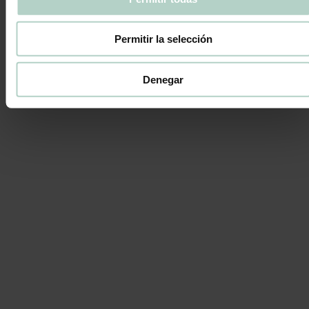
CONSERVACION:
Permitir la selección
o
Conservar en temperatura controlada (0-4
C)
Denegar
Fecha de caducidad: 4 Días desde que recibes los pepiboms.
No congelar.
Información adicional
TAMAÑO
Caja de 6 (6 pepiboms), Caja de 18 (18 pepiboms)
Puede que estés interesado en…
Pack 2 minis
16,00
€
Ver
Haz que tu pedido sea más dulce con...