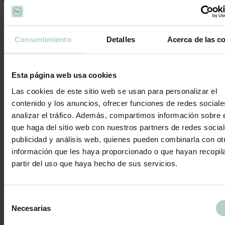
primas que usamos para elaborar nuestros productos sí que pueden
contenerlos.
TAMAÑO:
Consentimiento
Detalles
Acerca de las c
8 personas – 20 cm de diámetro.
14 personas – 26 cm de diámetro.
Esta página web usa cookies
INGREDIENTES
Las cookies de este sitio web se usan para personalizar el
BASE DE GALLETA CRUJIENTE 31%; Praliné avellana
contenido y los anuncios, ofrecer funciones de redes sociale
(
AVELLANA
, Azúcar), Crumble de
ALMENDRA
analizar el tráfico. Además, compartimos información sobre 
(
ALMENDRA
en polvo, mantequilla, azúcar en polvo, harina, sal)
Paillete(harina de
TRIGO
; azúcar,mantequilla concentrado
que haga del sitio web con nuestros partners de redes social
(
LECHE
) 7,5%;
LACTOSA(LECHE)
proteÍnas de
LECHE
, sal,
publicidad y análisis web, quienes pueden combinarla con ot
extracto de malta(cebada), gasificante: E500) Chocolate blanco
información que les haya proporcionado o que hayan recopil
11.9%(Azúcar, manteca de cacao,
LECHE
en polvo, emulgente:
E322(
SOJA)
, aroma. Cacao: 25 %) Manteca, Aceite de girasol.
partir del uso que haya hecho de sus servicios.
MOUSSE DE FILIPINOS 68%; Queso crema (
LECHE
Selección
pasteurizada de vaca, nata pasteurizada de vaca, sal, estabilizantes
Necesarias
de
(E-410, E-401 y E-407) conservador (E-202) fermentos lácticos)
consentimiento
Chocolate blanco 26.52% (Azúcar, manteca de cacao,
LECHE
en