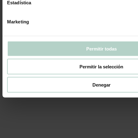
Estadística
Marketing
Permitir todas
Permitir la selección
Pepina Pastel abre su primera tienda en Valencia
Denegar
ciudad
Prensa
Por
Pepina Pastel
14 de diciembre de 2023
Deja un comentario
Mañana 15 de diciembre, Pepina Pastel abrirá las puertas de su
nueva tienda física, la primera situada en Valencia ciudad. Pepina
Pastel sigue avanzando en su estrategia de crecimiento en la venta
offline y ultima los detalles para la apertura de la que será su primera
tienda física en la ciudad de València. Esta tienda,…