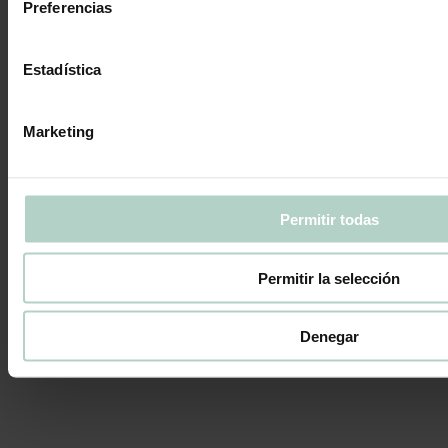
Preferencias
Estadística
Marketing
Permitir todas
Permitir la selección
Denegar
El Cremaet: Tradición en cada sorbo
Historias Dulces
Por
Pepina Pastel
22 de julio de 2024
Deja un
comentario
El cremaet es una de las señas de identidad de los valencianos. Es