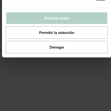
La servimos con un pequeño toque de canela.
Permitir todas
TAMAÑO ÚNICO PARA 12 PERSONAS
Permitir la selección
Ver
Denegar