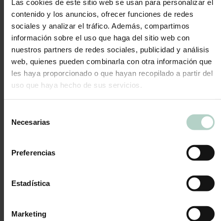
Las cookies de este sitio web se usan para personalizar el
contenido y los anuncios, ofrecer funciones de redes
sociales y analizar el tráfico. Además, compartimos
información sobre el uso que haga del sitio web con
nuestros partners de redes sociales, publicidad y análisis
web, quienes pueden combinarla con otra información que
les haya proporcionado o que hayan recopilado a partir del
Ver
uso que haya hecho de sus servicios.
Tarta de Horchata y fartons
Selección
34,00
€
Necesarias
de
consentimiento
Si hay una tarta que triunfa en Pepina es nuestra tarta de
horchata y fartons. Este año vuelve con una caja
Preferencias
diseñada para la ocasión por
Mimuki
.
Elaborada con horchata de Alboraya y fartons
artesanos, esta tarta combina la tradición valenciana con
Estadística
una textura suave y cremosa que se deshace en la boca.
Un postre único, ideal para sorprender en cualquier
ocasión.
Marketing