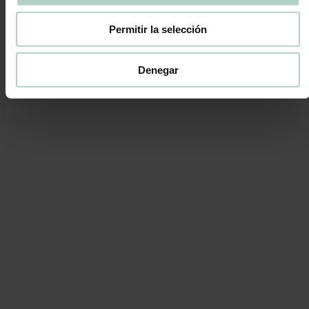
29,00
€
Permitir la selección
Triunfa en la fiesta con nuestra tarta de nubes. Nos
parece una tarta ideal para las celebraciones de los más
Denegar
peques de la casa.
Su interior es de nuestro delicioso bizcocho de
chocolate
🍫
IMPORTANTE:
La decoración está hecha con nata,
en Pepina no trabajamos con fondant.
TAMAÑO ÚNICO 8 PERSONAS
Pedidos con 48 horas laborables de antelación
mínima
👉
En Pepina, elaboramos todo con producto
pasteurizado.
Ver
EXCLUSIVO VALENCIA