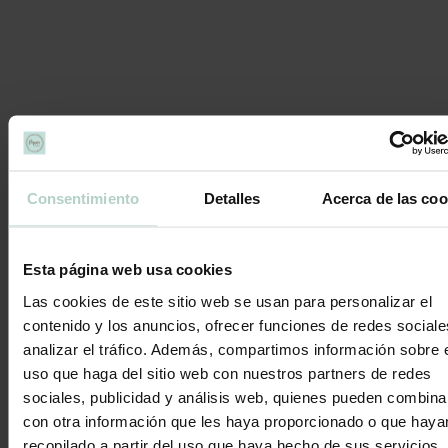
Alérgenos
Puede contener trazas de:
Consentimiento
Detalles
Acerca de las coo
Descripción
Esta página web usa cookies
Las cookies de este sitio web se usan para personalizar el
🌞
EDICIÓN LIMITADA – La barrita XXL que
contenido y los anuncios, ofrecer funciones de redes sociale
estabas esperando
analizar el tráfico. Además, compartimos información sobre 
uso que haga del sitio web con nuestros partners de redes
Nuestras tartas son caseras y artesanales, no utilizamos aceite de
sociales, publicidad y análisis web, quienes pueden combina
palma ni químicos para su fabricación. Algunas de las materias
con otra información que les haya proporcionado o que haya
primas que usamos para elaborar nuestros productos sí que pueden
recopilado a partir del uso que haya hecho de sus servicios.